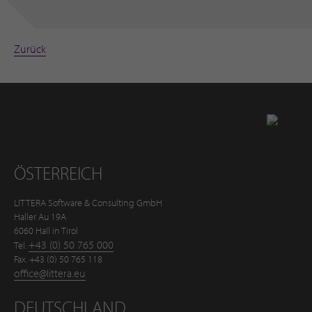
Zurück
Zurück nach oben
ÖSTERREICH
LITTERA Software & Consulting GmbH
Haller Au 19A
6060 Hall in Tirol
+43 (0) 50 765 000
Tel.
Fax. +43 (0) 50 765 118
office@littera.eu
DEUTSCHLAND