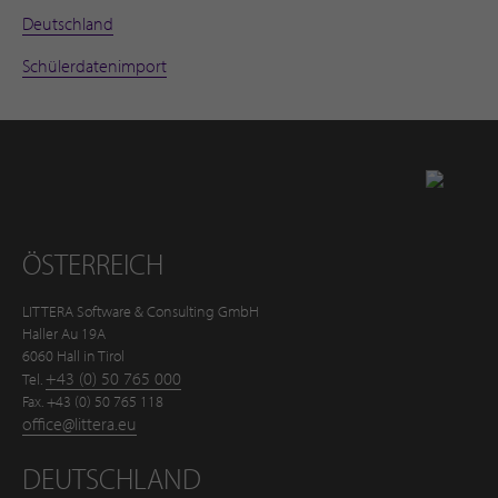
Deutschland
Schülerdatenimport
Zurück nach oben
ÖSTERREICH
LITTERA Software & Consulting GmbH
Haller Au 19A
6060 Hall in Tirol
+43 (0) 50 765 000
Tel.
Fax. +43 (0) 50 765 118
office@littera.eu
DEUTSCHLAND