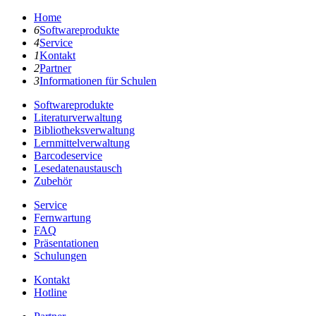
Home
6
Softwareprodukte
4
Service
1
Kontakt
2
Partner
3
Informationen für Schulen
Softwareprodukte
Literaturverwaltung
Bibliotheksverwaltung
Lernmittelverwaltung
Barcodeservice
Lesedatenaustausch
Zubehör
Service
Fernwartung
FAQ
Präsentationen
Schulungen
Kontakt
Hotline