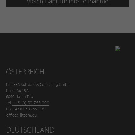
Zurück nach oben
ÖSTERREICH
LITTERA Software & Consulting GmbH
Haller Au 19A
6060 Hall in Tirol
+43 (0) 50 765 000
Tel.
Fax. +43 (0) 50 765 118
office@littera.eu
DEUTSCHLAND